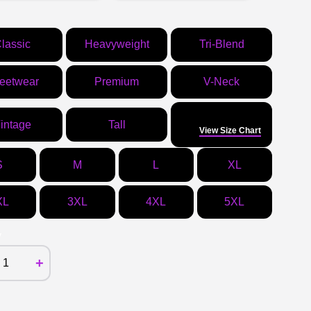
lassic
Heavyweight
Tri-Blend
reetwear
Premium
V-Neck
Size
intage
Tall
View Size Chart
S
M
L
XL
XL
3XL
4XL
5XL
y
+