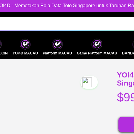
OI4D - Memetakan Pola Data Toto Singapore untuk Taruhan Ra
OGIN
YOI4D MACAU
Platform MACAU
Game Platform MACAU
BANDA
YOI4
Sing
`2
$9