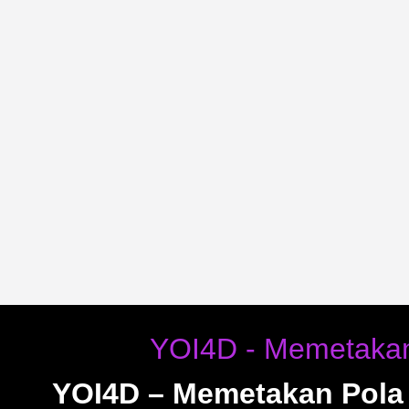
YOI4D - Memetakan 
YOI4D – Memetakan Pola 