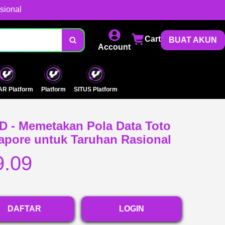
sional
Cart
BUAT AKUN
Account
R Platform
Platform
SITUS Platform
D - Memetakan Pola Data Toto
apore untuk Taruhan Rasional
9.09
DAFTAR
LOGIN