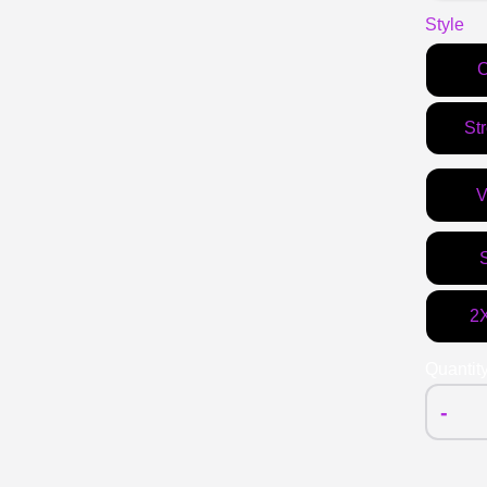
Style
C
St
V
2
Quantit
-